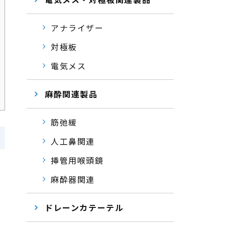
アナライザー
対極板
電気メス
麻酔関連製品
筋弛緩
人工鼻関連
挿管用喉頭鏡
麻酔器関連
ドレーンカテーテル