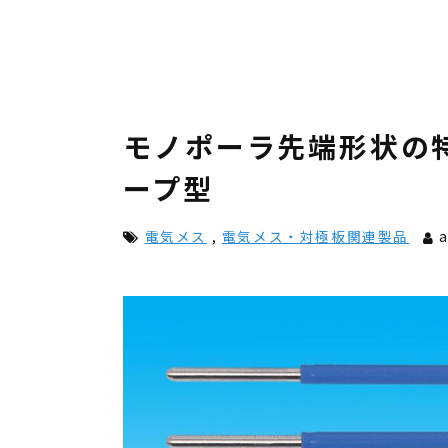
モノポーラ先端形状の
ープ型
電気メス
,
電気メス・対極板関連製品
a