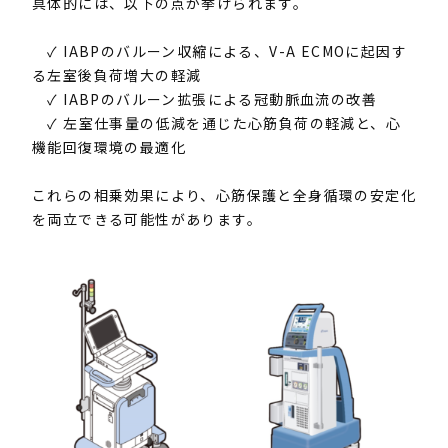
具体的には、以下の点が挙げられます。
✓ IABP
のバルーン収縮による、
V-A ECMO
に起因す
る左室後負荷増大の軽減
✓ IABP
のバルーン拡張による冠動脈血流の改善
✓ 左室仕事量の低減を通じた心筋負荷の軽減と、心
機能回復環境の最適化
これらの相乗効果により、心筋保護と全身循環の安定化
を両立できる可能性があります。