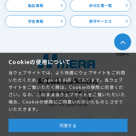
製品情報
添付文書一覧
学会情報
保守サービス
TOPへ
Cookieの使用について
当ウェブサイトでは、より快適にウェブサイトをご利用
いただくため、Cookieを利用しております。当ウェブ
サイトをご覧いただく際は、Cookieの使用に同意くだ
本社：東京都文京区本郷3-23-13
さい。なお、このまま当ウェブサイトをご覧いただいた
TEL：03-3812-3251（代表）
場合、Cookieの使用にご同意いただいたものとさせて
FAX：03-5689-5829
いただきます。
個人情報保護方針
同意する
©2026 MERA All rights reserved.