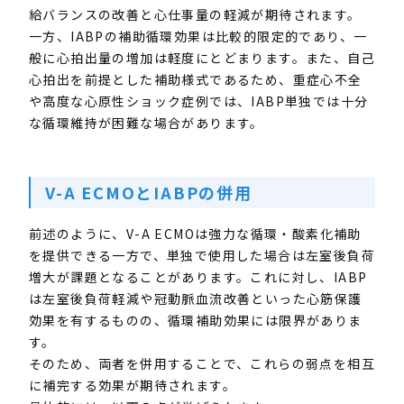
給バランスの改善と心仕事量の軽減が期待されます。
一方、
IABP
の補助循環効果は比較的限定的であり、一
般に心拍出量の増加は軽度にとどまります。また、自己
心拍出を前提とした補助様式であるため、重症心不全
や高度な心原性ショック症例では、
IABP
単独では十分
な循環維持が困難な場合があります。
V-A ECMO
と
IABP
の併用
前述のように、
V-A ECMO
は強力な循環・酸素化補助
を提供できる一方で、単独で使用した場合は左室後負荷
増大が課題となることがあります。これに対し、
IABP
は左室後負荷軽減や冠動脈血流改善といった心筋保護
効果を有するものの、循環補助効果には限界がありま
す。
そのため、両者を併用することで、これらの弱点を相互
に補完する効果が期待されます。