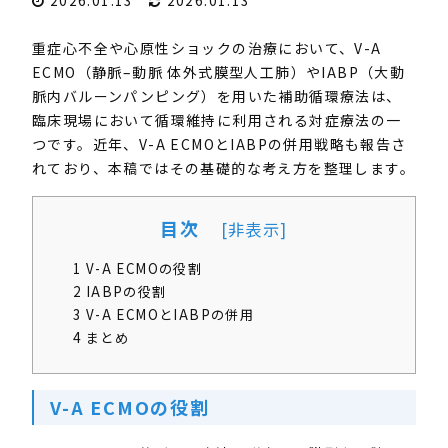
2026.01.13
2026.01.13
重症心不全や心原性ショックの治療において、
V-A
ECMO
（静脈
–
動脈 体外式膜型人工肺）や
IABP
（大動
脈内バルーンパンピング）を用いた補助循環療法は、
臨床現場において循環維持に利用される対症療法の一
つです。近年、
V-A ECMO
と
IABP
の併用戦略も報告さ
れており、本稿ではその基礎的な考え方を整理します。
目次
[
非表示
]
1
V-A ECMOの役割
2
IABPの役割
3
V-A ECMOとIABPの併用
4
まとめ
V-A ECMO
の役割