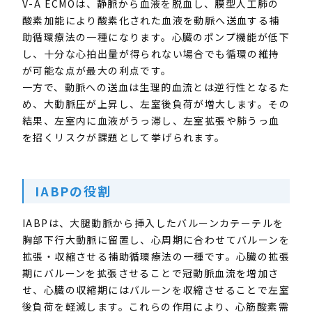
V-A ECMO
は、静脈から血液を脱血し、膜型人工肺の
酸素加能により酸素化された血液を動脈へ送血する補
助循環療法の一種になります。心臓のポンプ機能が低下
し、十分な心拍出量が得られない場合でも循環の維持
が可能な点が最大の利点です。
一方で、動脈への送血は生理的血流とは逆行性となるた
め、大動脈圧が上昇し、左室後負荷が増大します。その
結果、左室内に血液がうっ滞し、左室拡張や肺うっ血
を招くリスクが課題として挙げられます。
IABP
の役割
IABP
は、大腿動脈から挿入したバルーンカテーテルを
胸部下行大動脈に留置し、心周期に合わせてバルーンを
拡張・収縮させる補助循環療法の一種です。心臓の拡張
期にバルーンを拡張させることで冠動脈血流を増加さ
せ、心臓の収縮期にはバルーンを収縮させることで左室
後負荷を軽減します。これらの作用により、心筋酸素需