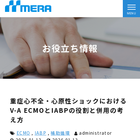
MENU
お役立ち情報
重症心不全・心原性ショックにおける
V-A ECMOとIABPの役割と併用の考
え方
ECMO
,
IABP
,
補助循環
administrator