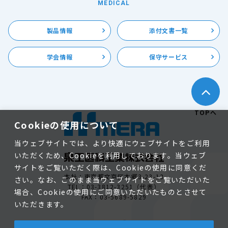
MEDICAL
製品情報
添付文書一覧
学会情報
保守サービス
TOPへ
Cookieの使用について
当ウェブサイトでは、より快適にウェブサイトをご利用
いただくため、Cookieを利用しております。当ウェブ
サイトをご覧いただく際は、Cookieの使用に同意くだ
本社：東京都文京区本郷3-23-13
さい。なお、このまま当ウェブサイトをご覧いただいた
TEL：03-3812-3251（代表）
場合、Cookieの使用にご同意いただいたものとさせて
FAX：03-5689-5829
いただきます。
個人情報保護方針