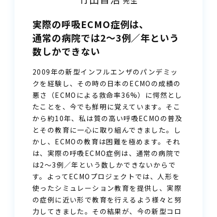
先生
実際の呼吸ECMO症例は、
通常の病院では2〜3例／年
という
数しかできない
2009年の新型インフルエンザのパンデミッ
クを経験し、その時の日本のECMOの成績の
悪さ（ECMOによる救命率36%）に愕然とし
たことを、今でも鮮明に覚えています。そこ
から約10年、私は質の高い呼吸ECMOの普及
とその教育に一心に取り組んできました。し
かし、ECMOの教育は困難を極めます。それ
は、実際の呼吸ECMO症例は、通常の病院で
は2〜3例／年という数しかできないからで
す。よってECMOプロジェクトでは、人形を
使ったシミュレーション教育を提供し、実際
の症例に近い形で教育を行えるよう様々と努
力してきました。その結果が、今の新型コロ