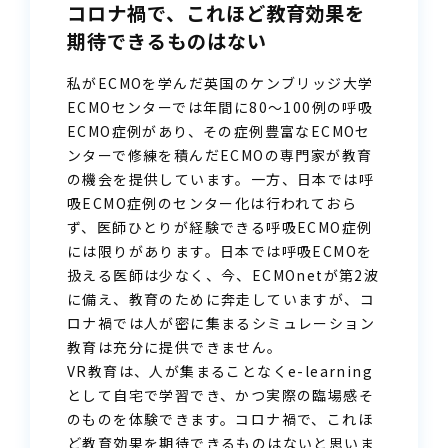
コロナ禍で、
これほど教育効果を
期待できるものはない
私がECMOを学んだ英国のケンブリッジ大学
ECMOセンターでは年間に80〜100例の呼吸
ECMO症例があり、その症例豊富なECMOセ
ンターで修練を積んだECMOの専門家が教育
の機会を提供しています。一方、日本では呼
吸ECMO症例のセンター化は行われておら
ず、医師ひとりが経験できる呼吸ECMO症例
には限りがあります。日本では呼吸ECMOを
扱える医師は少なく、今、ECMOnetが第2波
に備え、教育のために奔走していますが、コ
ロナ禍では人が密に集まるシミュレーション
教育は充分に提供できません。
VR教育は、人が集まることなくe-learning
として自宅で学習でき、かつ実際の臨場感そ
のものを体験できます。コロナ禍で、これほ
ど教育効果を期待できるものはないと思いま