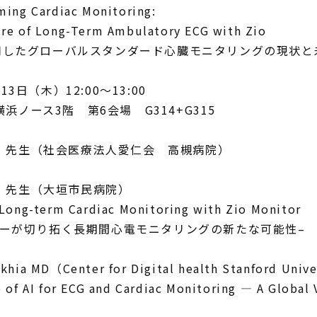
ming Cardiac Monitoring:
 Long-Term Ambulatory ECG with Zio
用したグローバルスタンダード心臓モニタリングの現状と
月
13
日（木）
12:00
～
13:00
横浜ノース
3
階 第
6
会場
G314+G315
 先生（社会医療法人愛仁会 高槻病院）
 先生（大垣市民病院）
Long-term Cardiac Monitoring with Zio Monitor
ーが切り拓く長期間心電モニタリングの新たな可能性
–
akhia MD
（
Center for Digital health Stanford Unive
 of AI for ECG and Cardiac Monitoring — A Global