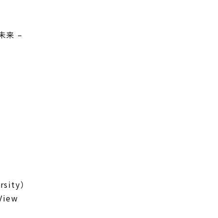
未来
–
rsity
）
 View