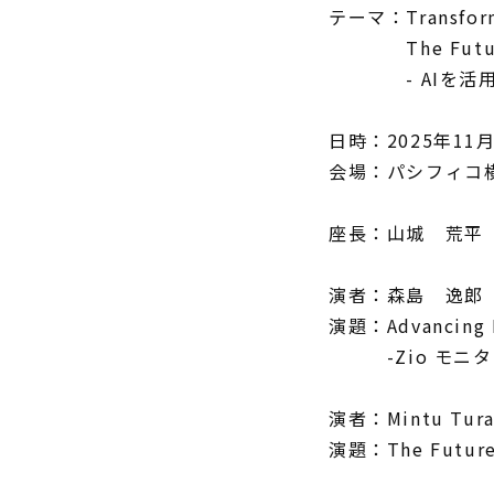
テーマ：
Transfor
The Future of
-
AI
を活
日時：
2025
年
11
会場：パシフィコ
座長：山城 荒平
演者：森島 逸郎
演題：
Advancing 
-Zio モニタ
演者：
Mintu Tur
演題：
The Future