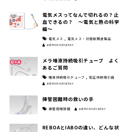
電気メスってなんで切れるの？止
血できるの？ ～電気と熱の科学
編～
,
電気メス
電気メス・対極板関連製品
administrator
メラ唾液持続吸引チューブ よく
あるご質問
,
唾液持続吸引チューブ
低圧持続吸引器
administrator
挿管困難時の救いの手
administrator
挿管用喉頭鏡
REBOAとIABOの違い、どんな状