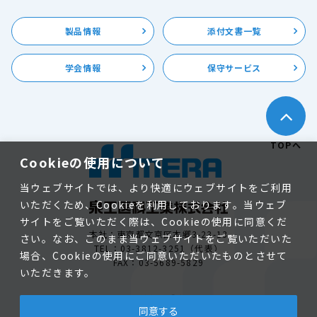
製品情報
添付文書一覧
学会情報
保守サービス
TOPへ
Cookieの使用について
当ウェブサイトでは、より快適にウェブサイトをご利用
いただくため、Cookieを利用しております。当ウェブ
サイトをご覧いただく際は、Cookieの使用に同意くだ
本社：東京都文京区本郷3-23-13
さい。なお、このまま当ウェブサイトをご覧いただいた
TEL：03-3812-3251（代表）
場合、Cookieの使用にご同意いただいたものとさせて
FAX：03-5689-5829
いただきます。
個人情報保護方針
同意する
©2026 MERA All rights reserved.