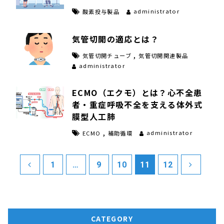
administrator
酸素投与製品
気管切開の適応とは？
,
気管切開チューブ
気管切開関連製品
administrator
ECMO（エクモ）とは？心不全患
者・重症呼吸不全を支える体外式
膜型人工肺
,
administrator
ECMO
補助循環
1
…
9
10
11
12
CATEGORY