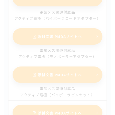
2025.06.26
【改訂】ＯＰＩ ＯＰＣＡＢ プロシージャーシステム（第
電気メス関連付属品
2版）
アクティブ電極（バイポーラコードアダプター）
2025.06.26
【改訂】ＯＰＩユニバーサルアーム（第3版）
添付文書 PMDAサイトへ
2025.06.10
電気メス関連付属品
【改訂】コラートＢＰ センサーバルーン Ｐ２（第9版）
アクティブ電極（モノポーラーアダプター）
2025.06.02
【新規】ファストラ（第1版）
添付文書 PMDAサイトへ
2025.04.30
電気メス関連付属品
【改訂】メラ小型熱交換器（第3版）
アクティブ電極（バイポーラピンセット）
2025.02.27
【改訂】体外循環用カニューレ フレックスメイト（ベント
添付文書 PMDAサイトへ