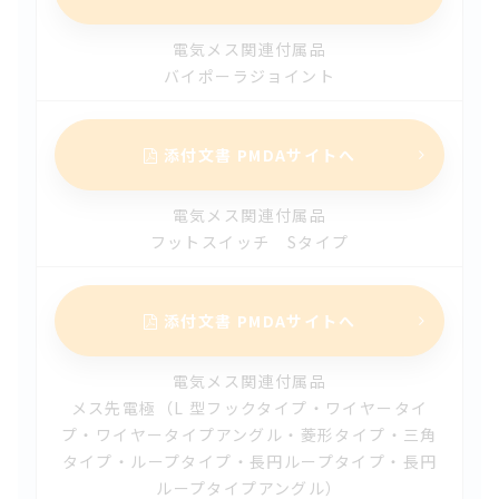
2024.07.30
電気メス関連付属品
【改訂】酸素供給システム（酸素供給チューブ）（第3版）
バイポーラジョイント
2024.07.10
【改訂】コラートＢＰ バルーンカテーテルＡ２（第17
添付文書 PMDAサイトへ
版）
電気メス関連付属品
2024.07.01
フットスイッチ Sタイプ
【改定】イグザルト ビタミンｅ−ｐｌｕｓ アセタビュラー
ライナー（第2版）
添付文書 PMDAサイトへ
2024.07.01
【改定】エンコア ファウンデーション人工股関節 アセタビ
電気メス関連付属品
ュラーカップシステム（第2版）
メス先電極（L 型フックタイプ・ワイヤータイ
プ・ワイヤータイプアングル・菱形タイプ・三角
2024.07.01
タイプ・ループタイプ・長円ループタイプ・長円
【改定】エンコア 人工股関節 レベレーションステム（第2
ループタイプアングル）
版）