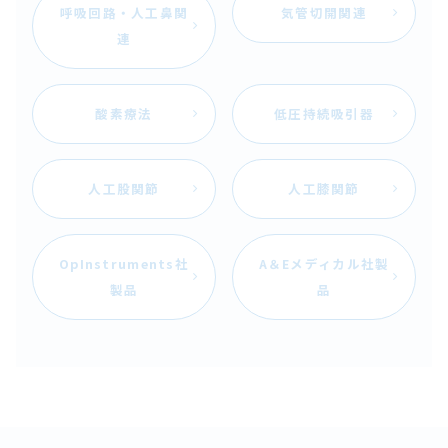
呼吸回路・人工鼻関
気管切開関連
2023.07.14
連
【改訂】酸素供給システム （フェイステント、ネビュテッ
クＨＤＮフィルター）
酸素療法
低圧持続吸引器
2023.07.14
【改訂】酸素供給システム （マルチ濃度酸素マスク、シス
テム濃度酸素マスク）
人工股関節
人工膝関節
2023.07.10
【改訂】メラ酸素供給チューブ（第9版）
OpInstruments社
A＆Eメディカル社製
製品
品
2023.07.05
【改訂】鼻腔カニューラ・ＣＯ2モニター用（第3版）
2023.06.29
【改訂】メラＨＰエクセランＴＰＣ（第2版）
2023.06.29