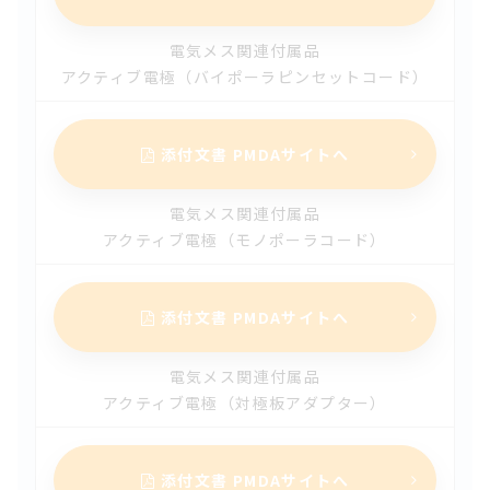
カニューレ）（第3版）
電気メス関連付属品
2024.11.15
アクティブ電極（バイポーラピンセットコード）
【改訂】 メラ遠心ポンプＴＰＣ（第3版）
2024.11.15
添付文書 PMDAサイトへ
【改訂】メラ遠心ポンプ ＮＳＨ－Ｒ（第4版）
2024.11.15
電気メス関連付属品
アクティブ電極（モノポーラコード）
【改訂】メラ遠心ポンプ（第4版）
2024.10.25
添付文書 PMDAサイトへ
【改訂】NSHヘパリン化カニューレ（経皮的挿入用カニュ
ーレ）（第5版）
電気メス関連付属品
2024.10.25
アクティブ電極（対極板アダプター）
【改訂】体外循環用カニューレ フレックスメイト（サージ
ブロー）（第3版）
添付文書 PMDAサイトへ