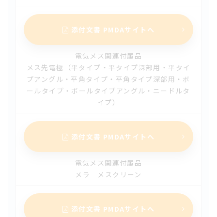
2024.07.01
添付文書 PMDAサイトへ
【改定】エンコア 人工股関節（第2版）
2024.07.01
電気メス関連付属品
メス先電極（平タイプ・平タイプ深部用・平タイ
【改訂】Biolox Delta DJOセラミックフェモラルヘッド
プアングル・平角タイプ・平角タイプ深部用・ボ
（第2版）
ールタイプ・ボールタイプアングル・ニードルタ
2024.07.01
イプ）
【改訂】DJO CoCr フェモラルヘッド（第2版）
添付文書 PMDAサイトへ
2024.05.20
【改訂】メラ遠心血液ポンプシステム（ＨＣＳ−ＣＦＰ）
（第4版）
電気メス関連付属品
メラ メスクリーン
2024.05.20
【新規】メラ遠心血液ポンプシステム（ＨＣＳ−ＣＦＰ２）
添付文書 PMDAサイトへ
（第1版）