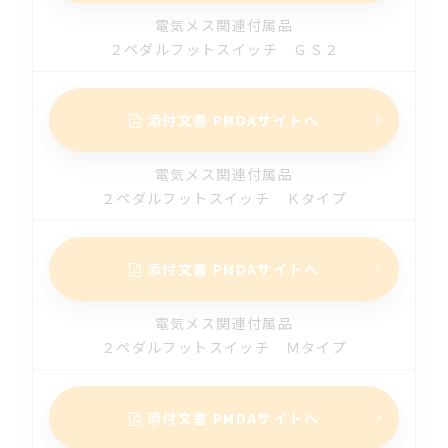
2026.01.29
電気メス関連付属品
【改訂】メラ冷温水槽（HHC-300）（第4版）
２ペダルフットスイッチ ＧＳ２
2026.01.29
【改訂】メラ冷温水槽（HHC-60）（第3版）
添付文書 PMDAサイトへ
2026.01.13
電気メス関連付属品
【新規】S-Cure（エスキュア）（第1版）
２ペダルフットスイッチ Ｋタイプ
2025.10.31
【改訂】ソフィットラブ（第9版）
添付文書 PMDAサイトへ
2025.10.31
電気メス関連付属品
【新規】ルンマイ酸素投与キット（第1版）
２ペダルフットスイッチ Ｍタイプ
2025.08.29
【新規】V80 デスフルラン気化器（第１版）
添付文書 PMDAサイトへ
2025.08.01