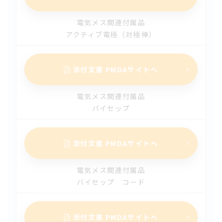
2024.07.30
【改訂】 メラ人工心肺装置ＨＡＳIII（第4版）
電気メス関連付属品
アクティブ電極（対極棒）
2024.07.30
【改訂】ソフィットフレックスFS-CS（第5版）
添付文書 PMDAサイトへ
2024.07.30
【改訂】ソフィットフレックス（第10版）
電気メス関連付属品
バイセップ
2024.07.30
【改訂】ソフィットラブ（第8版）
添付文書 PMDAサイトへ
2024.07.30
【改訂】メラ ソフィット クリア（第13版）
電気メス関連付属品
バイセップ コード
2024.07.30
【改訂】メラ ソフィット（気管切開チューブ）（第12
版）
添付文書 PMDAサイトへ