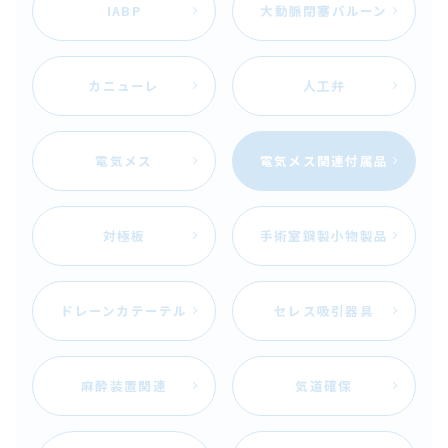
IABP
大動脈閉塞バルーン
2024.01.11
【新規】電気手術器 ZERUK-mini
カニューレ
人工弁
2023.11.07
【改訂】メラ人工心肺装置ＨＡＳⅢ（第3版）
電気メス
電気メス関連付属品
2023.11.02
【新規】電気手術器 ZERUK-S
対極板
手術室鋼製小物製品
2023.09.26
【新規】メラ臓器灌流用回路（第1版）
ドレーンカテーテル
セレス吸引器具
2023.09.13
【新規】A9 麻酔システム（第1版）
麻酔装置関連
気道確保
2023.07.20
【改訂】アキュレートペンシル（第3版）