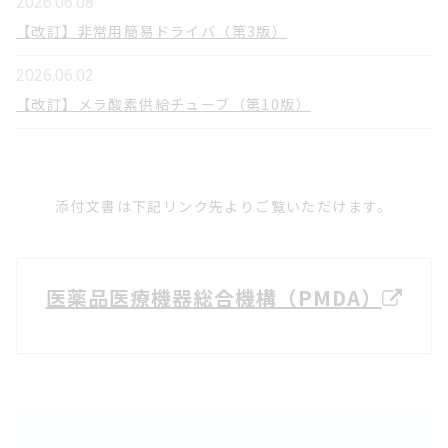
2026.06.08
【改訂】非常用簡易ドライバ（第3版）
2026.06.02
【改訂】メラ酸素供給チューブ（第10版）
2026.05.29
【改訂】メラＦＨＰリザーバ（第4版）
添付文書は下記リンク先よりご覧いただけます。
2026.05.28
【改訂】メラ リザーバ（第12版）
医薬品医療機器総合機構（PMDA）
2026.05.28
【改訂】メラ動脈フィルタ（第5版）
2026.05.28
【改訂】メラ小型熱交換器（第4版）
2026.05.19