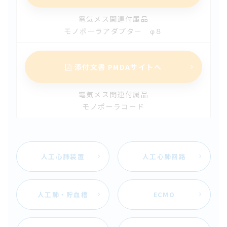
2024.05.13
電気メス関連付属品
【改訂】メラＮＨＰエクセラン（第17版）
モノポーラアダプター φ８
2024.04.01
【改訂】体外循環用カニューレ フレックスメイト（第2
添付文書 PMDAサイトへ
版）
電気メス関連付属品
2024.03.28
モノポーラコード
【改訂】タバネル（第4版）
2024.03.28
【改訂】メラ動脈フィルタ（第4版）
人工心肺装置
人工心肺回路
2024.02.19
【改訂】カームピュアー呼吸治療器
人工肺・貯血槽
ECMO
2024.01.12
【改訂】電気手術器 ZERUK-W（第5版）