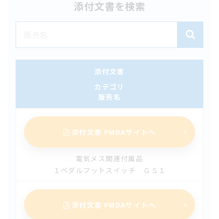
添付文書を検索
【改訂】メラＦＨＰエクセラン（第6版）
2026.05.11
【改訂】LMAプロシール（第4版）
2026.04.03
添付文書
【改訂】LMAクラシック（第4版）
カテゴリ
販売名
2026.03.03
【改訂】メラ臓器灌流用回路（第2版）
添付文書 PMDAサイトへ
2026.02.24
【新規】マイカフ（第1版）
電気メス関連付属品
１ペダルフットスイッチ ＧＳ１
2026.02.20
【改訂】 体外循環用カニューレ フレックスメイト （ター
ニケットチューブ TQKN）（第2版）
添付文書 PMDAサイトへ