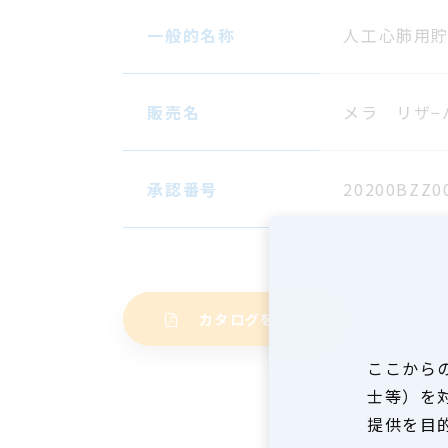
一般的名称
人工心肺用
販売名
メラ リザ−
承認番号
20200BZZ0
カタログを見る
ここから
士等）を
提供を目