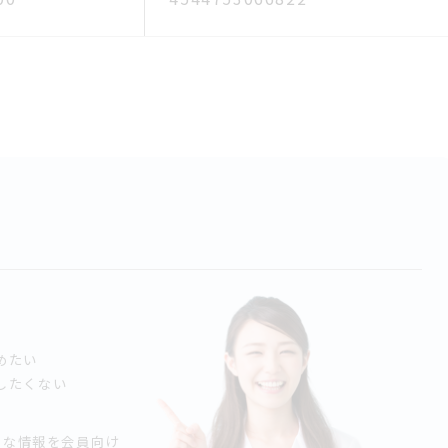
！
めたい
したくない
々な情報を会員向け