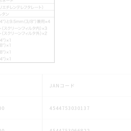
JANコード
00
4544753030137
00
4544753066822