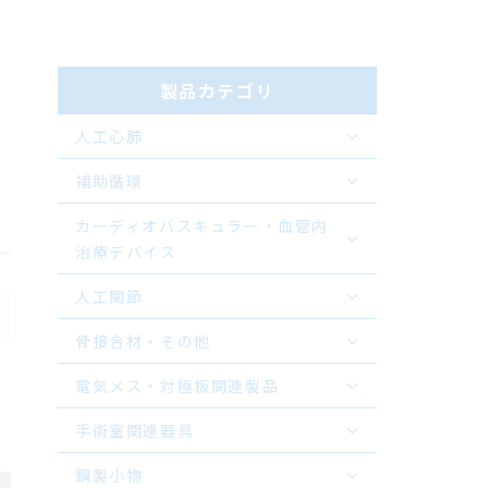
製品カテゴリ
人工心肺
補助循環
カーディオバスキュラー・血管内
治療デバイス
人工関節
骨接合材・その他
電気メス・対極板関連製品
手術室関連器具
鋼製小物