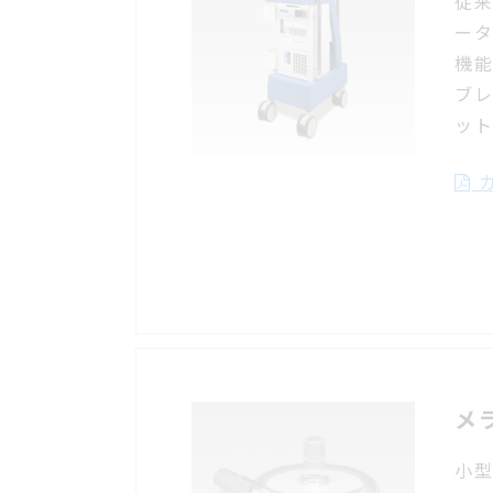
従
ー
機
ブ
ッ
カ
メ
小