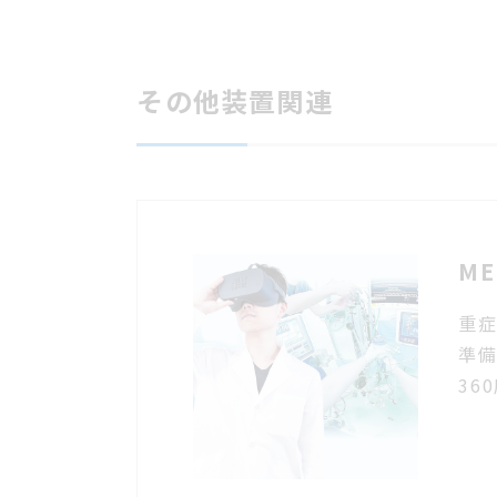
その他装置関連
M
重症
準備
36