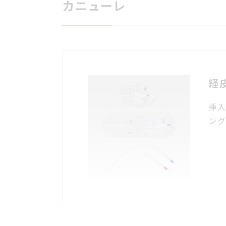
カニューレ
経
挿
ン