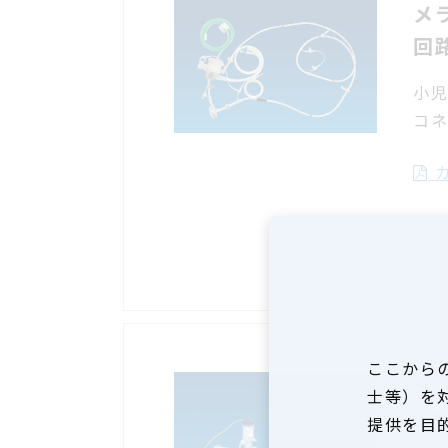
メ
回路
小
コ
カ
ここから
メ
士等）を
SO
提供を目