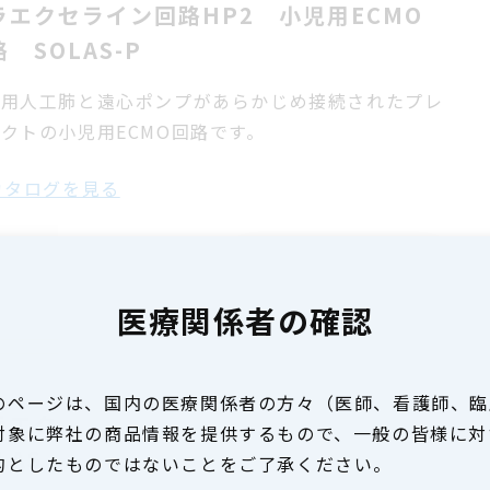
ラエクセライン回路HP2 小児用ECMO
 SOLAS-P
児用人工肺と遠心ポンプがあらかじめ接続されたプレ
ネクトの小児用
ECMO
回路です。
タログを見る
詳しく見る
医療関係者の確認
のページは、国内の医療関係者の方々（医師、看護師、臨
ラエクセライン回路HP2 ECMO回路
対象に弊社の商品情報を提供するもので、一般の皆様に対
LAS
的としたものではないことをご了承ください。