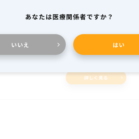
いものはすべてSOLASにあります。
容易な接続と迅速なセットアップ
あなたは医療関係者ですか？
優しさと耐久性を持ち合わせたコーティング
耐久性と実績の遠心ポンプ
充実したモニタリング
いいえ
はい
タログを見る
詳しく見る