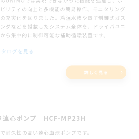
来の
UNIMO
では実現できなかった機能を追加し、ポ
タビリティの向上と多機能の簡易操作、モニタリング
能の充実化を図りました。冷温水槽や電子制御式ガス
レンダなどを搭載したシステム全体を、ドライバユニ
トから集中的に制御可能な補助循環装置です。
タログを見る
詳しく見る
ラ遠心ポンプ HCF-MP23H
型で耐久性の高い遠心血液ポンプです。