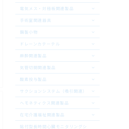
電気メス・対極板関連製品
手術室関連器具
鋼製小物
ドレーンカテーテル
麻酔関連製品
気管切開関連製品
酸素投与製品
サクションシステム（吸引関連）
ヘモネティクス関連製品
在宅介護福祉関連製品
貼付型長時間心臓モニタリングシ