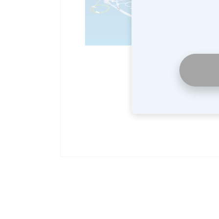
ほし
・
・
・
・
カ