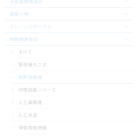
手術室関連器具
鋼製小物
ドレーンカテーテル
麻酔関連製品
すべて
筋弛緩モニタ
麻酔器関連
呼吸回路シリーズ
人工鼻関連
人工気道
挿管用喉頭鏡