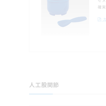
セ
確
カ
人工股関節