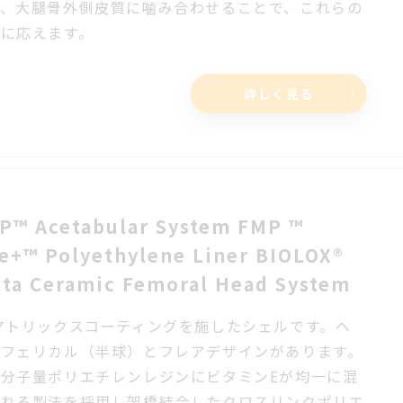
き、大腿骨外側皮質に噛み合わせることで、これらの
求に応えます。
詳しく見る
P™ Acetabular System FMP ™
e+™ Polyethylene Liner BIOLOX®
lta Ceramic Femoral Head System
マトリックスコーティングを施したシェルです。ヘ
スフェリカル（半球）とフレアデザインがあります。
分子量ポリエチレンレジンにビタミンEが均一に混
される製法を採用し架橋結合したクロスリンクポリエ