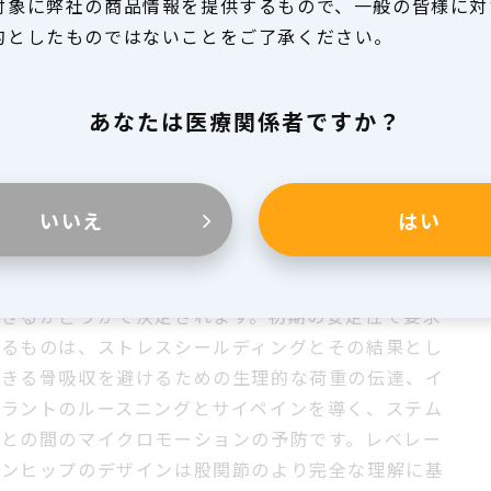
対象に弊社の商品情報を提供するもので、一般の皆様に対
的としたものではないことをご了承ください。
詳しく見る
あなたは医療関係者ですか？
いいえ
はい
velation Hip System
メントレスステムの長期の成功は骨への安定した固定
できるかどうかで決定されます。初期の安定性で要求
れるものは、ストレスシールディングとその結果とし
起きる骨吸収を避けるための生理的な荷重の伝達、イ
プラントのルースニングとサイペインを導く、ステム
骨との間のマイクロモーションの予防です。レベレー
ョンヒップのデザインは股関節のより完全な理解に基