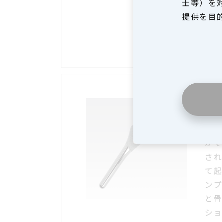
士等）を
提供を目
Re
セ
が
さ
て
ン
と
シ