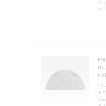
づ
要
FM
HX
de
3D
ミ
超高
合