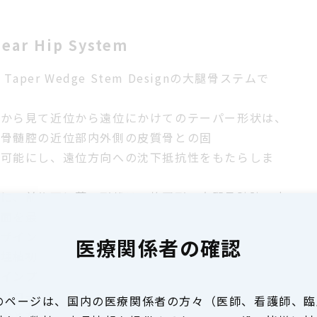
near Hip System
t Taper Wedge Stem Designの大腿骨ステムで
面から見て近位から遠位にかけてのテーパー形状は、
腿骨髄腔の近位部内外側の皮質骨との固
を可能にし、遠位方向への沈下抵抗性をもたらしま
らに、前後面に薄い形状は、楕円形の大腿骨髄腔の内
側面を最大限埋めることで、円筒型のステ
デザインよりも回旋安定性をもたらします。
医療関係者の確認
の埋植初期における沈み込みと回旋に対する安定性
、インプラントとのマイクロモーションを抑えボーン
ングロースを促し、長期安定性を可能にするステムデ
のページは、国内の医療関係者の方々（医師、看護師、臨
ンとなっています。