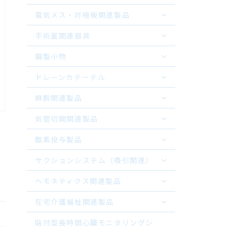
電気メス・対極板関連製品
手術室関連器具
鋼製小物
ドレーンカテーテル
麻酔関連製品
気管切開関連製品
酸素投与製品
サクションシステム（吸引関連）
ヘモネティクス関連製品
在宅介護福祉関連製品
貼付型長時間心臓モニタリングシ