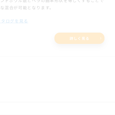
メントボウル底とヘラの曲率形状を等しくすることで
実な混合が可能となります。
タログを見る
詳しく見る