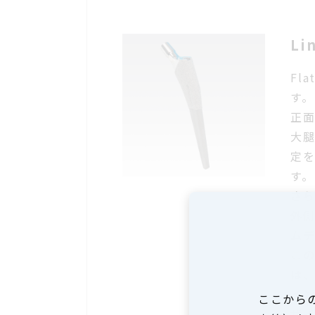
Li
Fla
す。
正
大
定
す。
さ
外
ム
こ
は
イ
ここから
ザイ