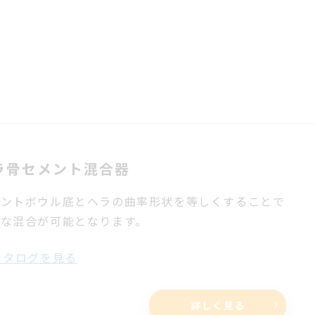
ラ骨セメント混合器
メントボウル底とヘラの曲率形状を等しくすることで
実な混合が可能となります。
タログを見る
詳しく見る