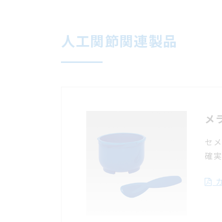
人工関節関連製品
メ
セ
確
カ