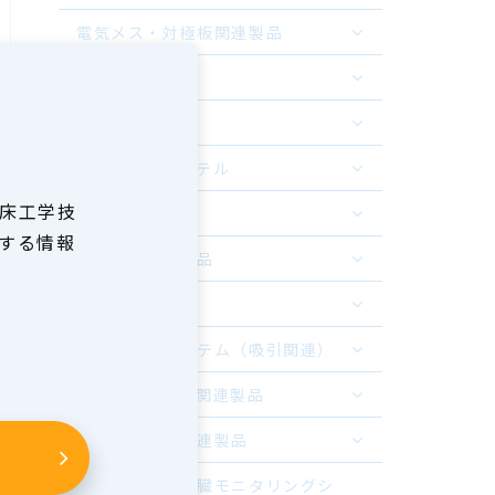
電気メス・対極板関連製品
手術室関連器具
鋼製小物
ドレーンカテーテル
床工学技
麻酔関連製品
する情報
気管切開関連製品
酸素投与製品
サクションシステム（吸引関連）
ヘモネティクス関連製品
在宅介護福祉関連製品
貼付型長時間心臓モニタリングシ