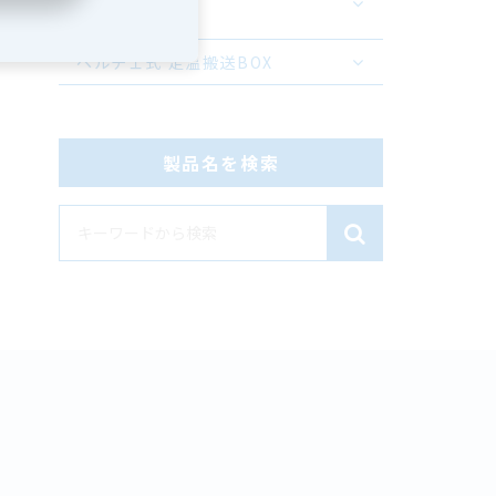
ステム
ペルチェ式 定温搬送BOX
製品名を検索