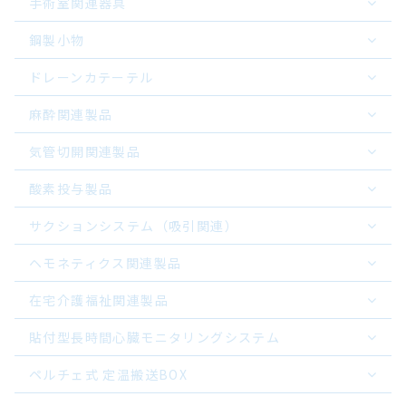
手術室関連器具
鋼製小物
ドレーンカテーテル
麻酔関連製品
気管切開関連製品
酸素投与製品
サクションシステム（吸引関連）
ヘモネティクス関連製品
在宅介護福祉関連製品
貼付型長時間心臓モニタリングシステム
ペルチェ式 定温搬送BOX