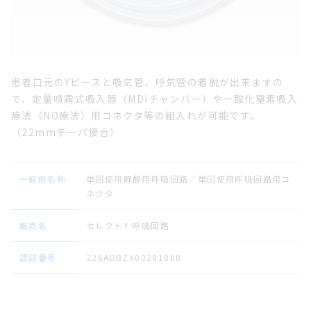
患者口元のYピースと吸気管、呼気管の着脱が出来ますの
で、定量噴霧式吸入器（MDIチャンバー）や一酸化窒素吸入
療法（NO療法）用コネクタ等の組入れが可能です。
（22mmテーパ接合）
一般的名称
単回使用麻酔用呼吸回路／単回使用呼吸回路用コ
ネクタ
販売名
セレクトY 呼吸回路
認証番号
226ADBZX00201000